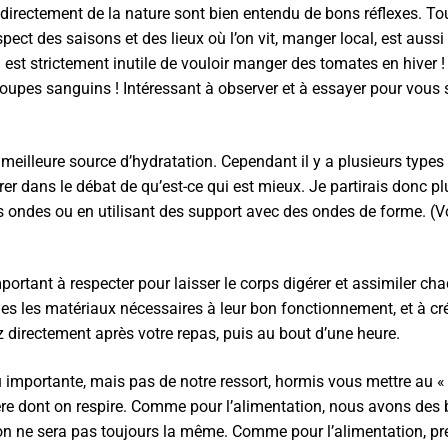
 directement de la nature sont bien entendu de bons réflexes. Tou
spect des saisons et des lieux où l’on vit, manger local, est aus
 il est strictement inutile de vouloir manger des tomates en hiver
groupes sanguins ! Intéressant à observer et à essayer pour vous
la meilleure source d’hydratation. Cependant il y a plusieurs types 
trer dans le débat de qu’est-ce qui est mieux. Je partirais donc p
 ondes ou en utilisant des support avec des ondes de forme. (V
mportant à respecter pour laisser le corps digérer et assimiler ch
les les matériaux nécessaires à leur bon fonctionnement, et à cr
 directement après votre repas, puis au bout d’une heure.
ndu importante, mais pas de notre ressort, hormis vous mettre au «
nière dont on respire. Comme pour l’alimentation, nous avons des
tion ne sera pas toujours la même. Comme pour l’alimentation, pr