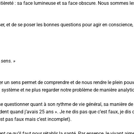
entièreté : sa face lumineuse et sa face obscure. Nous sommes l
er, et de se poser les bonnes questions pour agir en conscience,
 sens. »
er un sens permet de comprendre et de nous rendre le plein pouvoir
n système et ne plus regarder notre problème de manière analyti
de se questionner quant à son rythme de vie général, sa manière 
ccident quand j’avais 25 ans ». Je ne dis pas que c’est faux, je d
’est pas faux mais c’est incomplet).
t ce qu’il faut pour rétablir la santé. Par essence, le vivant aime 