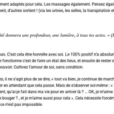
tement adaptés pour cela. Les massages également. Pensez égalem
nt, d’autres sortent ! (via les urines, les selles, la transpiration e
érité donnera une profondeur, une lumière, à tous tes actes. 
pas. C’est cela être honnête avec soi. Le 100% positif n’a absolu
e fonctionne c’est de faire un état des lieux, et ensuite de reste
e pouvoir. Cultivez l’amour de soi, sans condition.
 il ne s’agit plus de se dire, « tout va bien, je continue de mar
 en attendant que cela passe. Mais de s’observer soi-même : « ti
t, qu’ai-je fait dans ma vie pour en arriver là ? … OK, je m’aime
e bouger ? , et je m’aime aussi pour cela ». Cela nécessite fo
s ce n’est pas impossible.