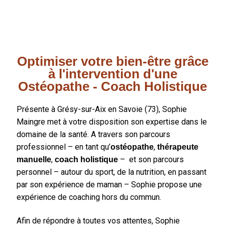
Les Huiles Essentielles
Ma mission
Optimiser votre bien-être grâce
Mentions légales
à l'intervention d'une
Ostéopathe - Coach Holistique
Politique de confidentialité
Présente à Grésy-sur-Aix en Savoie (73), Sophie
RDV Symphonie des cellules
Maingre met à votre disposition son expertise dans le
domaine de la santé. A travers son parcours
Témoignages
professionnel – en tant qu’
,
ostéopathe
thérapeute
,
–
et son parcours
manuelle
coach holistique
personnel – autour du sport, de la nutrition, en passant
par son expérience de maman – Sophie propose une
expérience de coaching hors du commun.
Afin de répondre à toutes vos attentes, Sophie