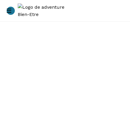
Accueil
A propos
Accompagnements
Ateliers – immersions
Blog
Conditions générales de vente
Contacts