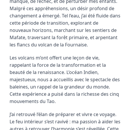
manque, de l’échec, et de perturber mes enfants. 
Les Huiles Essentielles
Malgré ces appréhensions, un désir profond de 
changement a émergé. Tel l’eau, j’ai été fluide dans 
Ma mission
cette période de transition, explorant de 
nouveaux horizons, marchant sur les sentiers de 
Mentions légales
Mafate, traversant la forêt primaire, et arpentant 
les flancs du volcan de la Fournaise.
Politique de confidentialité
Les volcans m’ont offert une leçon de vie, 
rappelant la force de la transformation et la 
RDV Symphonie des cellules
beauté de la renaissance. L’océan Indien, 
majestueux, nous a accueillis avec le spectacle des 
Témoignages
baleines, un rappel de la grandeur du monde. 
Cette expérience a puisé dans la richesse des cinq 
mouvements du Tao.
J’ai retrouvé l’élan de préparer et vivre ce voyage. 
Le feu intérieur s’est ravivé : ma passion à aider les 
autres à retrouver l’harmonie s’est réveillée. Cette 