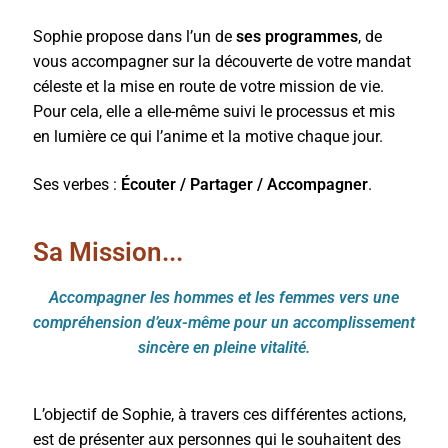
Les Huiles Essentielles
Sophie propose dans l’un de
ses programmes
, de
vous accompagner sur la découverte de votre mandat
Ma mission
céleste et la mise en route de votre mission de vie.
Pour cela, elle a elle-même suivi le processus et mis
Mentions légales
en lumière ce qui l’anime et la motive chaque jour.
Politique de confidentialité
Ses verbes :
Écouter / Partager / Accompagner
.
RDV Symphonie des cellules
Sa Mission...
Témoignages
Accompagner les hommes et les femmes vers une
compréhension d’eux-même pour un accomplissement
sincère en pleine vitalité.
L’objectif de Sophie, à travers ces différentes actions,
est de présenter aux personnes qui le souhaitent des