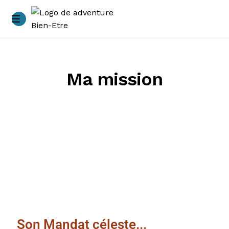
Accueil
A propos
Ma mission
Accompagnements
Ateliers – immersions
Blog
Conditions générales de vente
Contacts
Son Mandat céleste...