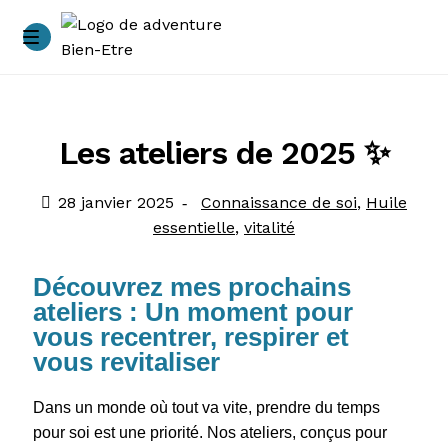
Accueil
A propos
Les ateliers de 2025 ✨
Accompagnements
28 janvier 2025
Connaissance de soi
,
Huile
essentielle
,
vitalité
Ateliers – immersions
Découvrez mes prochains
Blog
ateliers : Un moment pour
vous recentrer, respirer et
Conditions générales de vente
vous revitaliser
Contacts
Dans un monde où tout va vite, prendre du temps
pour soi est une priorité. Nos ateliers, conçus pour